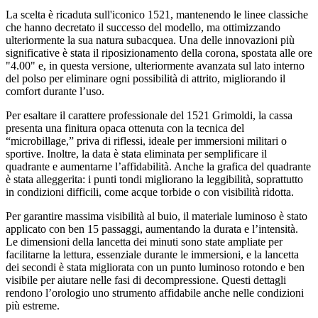
La scelta è ricaduta sull'iconico 1521, mantenendo le linee classiche
che hanno decretato il successo del modello, ma ottimizzando
ulteriormente la sua natura subacquea. Una delle innovazioni più
significative è stata il riposizionamento della corona, spostata alle ore
"4.00" e, in questa versione, ulteriormente avanzata sul lato interno
del polso per eliminare ogni possibilità di attrito, migliorando il
comfort durante l’uso.
Per esaltare il carattere professionale del 1521 Grimoldi, la cassa
presenta una finitura opaca ottenuta con la tecnica del
“microbillage,” priva di riflessi, ideale per immersioni militari o
sportive. Inoltre, la data è stata eliminata per semplificare il
quadrante e aumentarne l’affidabilità. Anche la grafica del quadrante
è stata alleggerita: i punti tondi migliorano la leggibilità, soprattutto
in condizioni difficili, come acque torbide o con visibilità ridotta.
Per garantire massima visibilità al buio, il materiale luminoso è stato
applicato con ben 15 passaggi, aumentando la durata e l’intensità.
Le dimensioni della lancetta dei minuti sono state ampliate per
facilitarne la lettura, essenziale durante le immersioni, e la lancetta
dei secondi è stata migliorata con un punto luminoso rotondo e ben
visibile per aiutare nelle fasi di decompressione. Questi dettagli
rendono l’orologio uno strumento affidabile anche nelle condizioni
più estreme.