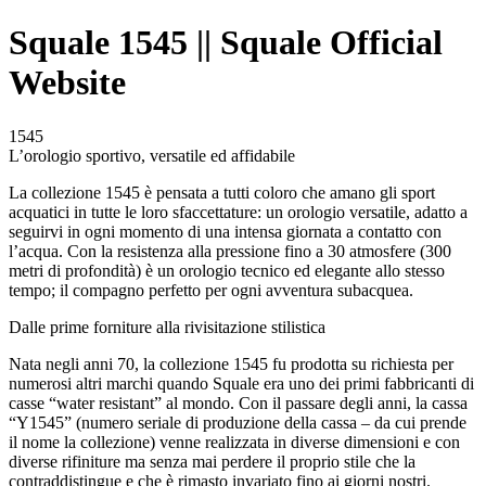
Squale 1545 || Squale Official
Website
1545
L’orologio sportivo, versatile ed affidabile
La collezione 1545 è pensata a tutti coloro che amano gli sport
acquatici in tutte le loro sfaccettature: un orologio versatile, adatto a
seguirvi in ogni momento di una intensa giornata a contatto con
l’acqua. Con la resistenza alla pressione fino a 30 atmosfere (300
metri di profondità) è un orologio tecnico ed elegante allo stesso
tempo; il compagno perfetto per ogni avventura subacquea.
Dalle prime forniture alla rivisitazione stilistica
Nata negli anni 70, la collezione 1545 fu prodotta su richiesta per
numerosi altri marchi quando Squale era uno dei primi fabbricanti di
casse “water resistant” al mondo. Con il passare degli anni, la cassa
“Y1545” (numero seriale di produzione della cassa – da cui prende
il nome la collezione) venne realizzata in diverse dimensioni e con
diverse rifiniture ma senza mai perdere il proprio stile che la
contraddistingue e che è rimasto invariato fino ai giorni nostri.